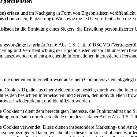
rgebnislisten
en) erfasst und im Nachgang in Form von Ergebnislisten veröffentlich
is (Laufzeiten, Platzierung). Wir sowie die DTU veröffentlichen die E
isten ist die Ermittlung eines Siegers, die Erstellung personifizierte
ungsvorgänge ist primär Art. 6 Abs. 1 S. 1 lit. b) DSGVO (Vertragserfül
ung und Veröffentlichung der Ergebnislisten entspricht unserem berec
n, auszuwerten und entsprechende Informationen interessierten Person
n, die über einen Internetbrowser auf einem Computersystem abgelegt 
e Cookie-ID), die aus einer Zeichenfolge besteht, durch welche Intern
t es den besuchten Internetseiten und Servern, den individuellen Brow
browser wiedererkannt und identifiziert werden.
Cookies “) dient dem berechtigten Interesse, die Funktionalität und Si
eitung von Daten durch essentielle Cookies ist daher Art. 6 Abs. 1 S. 1
le Cookies verwendet. Diese dienen insbesondere Marketing- und Anal
personenbezogener Daten, welche über diese Cookies erhobenen wurden,