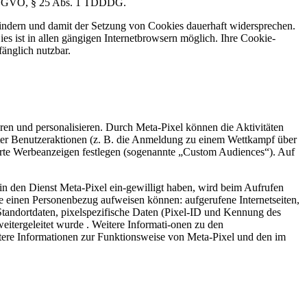
 a DSGVO, § 25 Abs. 1 TDDDG.
rhindern und damit der Setzung von Cookies dauerhaft widersprechen.
s ist in allen gängigen Internetbrowsern möglich. Ihre Cookie-
fänglich nutzbar.
ren und personalisieren. Durch Meta-Pixel können die Aktivitäten
ter Benutzeraktionen (z. B. die Anmeldung zu einem Wettkampf über
ierte Werbeanzeigen festlegen (sogenannte „Custom Audiences“). Auf
in den Dienst Meta-Pixel ein-gewilligt haben, wird beim Aufrufen
e einen Personenbezug aufweisen können: aufgerufene Internetseiten,
tandortdaten, pixelspezifische Daten (Pixel-ID und Kennung des
eitergeleitet wurde . Weitere Informati-onen zu den
tere Informationen zur Funktionsweise von Meta-Pixel und den im