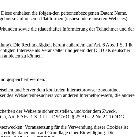
t. Diese enthalten die folgen-den personenbezogenen Daten: Name,
rgebnisse auf unseren Plattformen (insbesondere unseren Websites).
r Urkunden sowie die (dauerhafte) Informierung der Teilnehmer und der
lung). Die Rechtmäßigkeit beruht außerdem auf Art. 6 Abs. 1 S. 1 lit.
htigten Interesse als Veranstalter und jenem der DTU als deutscher
en anbieten zu können.
und gespeichert werden.
etseiten und Server dem konkreten Internetbrowser zugeordnet
ser des Webseitenbesuchers von anderen Internetbrowsern, die andere
cherheit der Webseite sicher-zustellen, und/oder dem Zweck,
 lit. a, Art. 6 Abs. 1 S. 1 lit. f DSGVO, § 25 Abs. 2 Nr. 2 TDDDG.
ysezwecken. Voraussetzung für die Verwendung dieser Cookies ist
 erfolgt daher auch auf Grundlage einer Einwilligung. Die