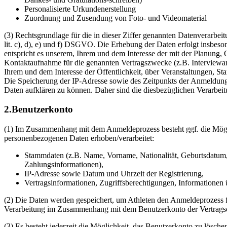
Personalisierte Urkundenerstellung
Zuordnung und Zusendung von Foto- und Videomaterial
(3) Rechtsgrundlage für die in dieser Ziffer genannten Datenverarbei
lit. c), d), e) und f) DSGVO. Die Erhebung der Daten erfolgt insbeso
entspricht es unserem, Ihrem und dem Interesse der mit der Planung,
Kontaktaufnahme für die genannten Vertragszwecke (z.B. Interviewanf
Ihrem und dem Interesse der Öffentlichkeit, über Veranstaltungen, Sta
Die Speicherung der IP-Adresse sowie des Zeitpunkts der Anmeldung
Daten aufklären zu können. Daher sind die diesbezüglichen Verarbeit
2.Benutzerkonto
(1) Im Zusammenhang mit dem Anmeldeprozess besteht ggf. die Mögl
personenbezogenen Daten erhoben/verarbeitet:
Stammdaten (z.B. Name, Vorname, Nationalität, Geburtsdatum,
Zahlungsinformationen),
IP-Adresse sowie Datum und Uhrzeit der Registrierung,
Vertragsinformationen, Zugriffsberechtigungen, Informationen
(2) Die Daten werden gespeichert, um Athleten den Anmeldeprozess fü
Verarbeitung im Zusammenhang mit dem Benutzerkonto der Vertrags
(3) Es besteht jederzeit die Möglichkeit, das Benutzerkonto zu lösche