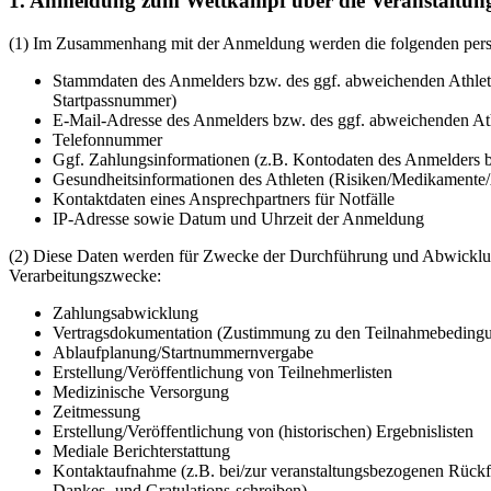
1. Anmeldung zum Wettkampf über die Veranstaltung
(1) Im Zusammenhang mit der Anmeldung werden die folgenden pers
Stammdaten des Anmelders bzw. des ggf. abweichenden Athleten
Startpassnummer)
E-Mail-Adresse des Anmelders bzw. des ggf. abweichenden At
Telefonnummer
Ggf. Zahlungsinformationen (z.B. Kontodaten des Anmelders b
Gesundheitsinformationen des Athleten (Risiken/Medikamente/
Kontaktdaten eines Ansprechpartners für Notfälle
IP-Adresse sowie Datum und Uhrzeit der Anmeldung
(2) Diese Daten werden für Zwecke der Durchführung und Abwicklung
Verarbeitungszwecke:
Zahlungsabwicklung
Vertragsdokumentation (Zustimmung zu den Teilnahmebedingu
Ablaufplanung/Startnummernvergabe
Erstellung/Veröffentlichung von Teilnehmerlisten
Medizinische Versorgung
Zeitmessung
Erstellung/Veröffentlichung von (historischen) Ergebnislisten
Mediale Berichterstattung
Kontaktaufnahme (z.B. bei/zur veranstaltungsbezogenen Rückfr
Dankes- und Gratulations-schreiben)