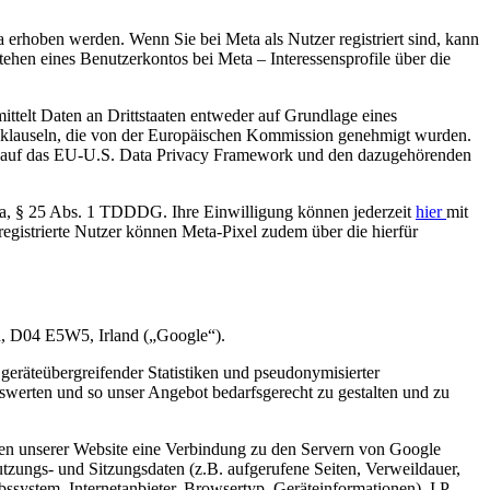
erhoben werden. Wenn Sie bei Meta als Nutzer registriert sind, kann
hen eines Benutzerkontos bei Meta – Interessensprofile über die
ttelt Daten an Drittstaaten entweder auf Grundlage eines
klauseln, die von der Europäischen Kommission genehmigt wurden.
it auf das EU-U.S. Data Privacy Framework und den dazugehörenden
it. a, § 25 Abs. 1 TDDDG. Ihre Einwilligung können jederzeit
hier
mit
egistrierte Nutzer können Meta-Pixel zudem über die hierfür
n, D04 E5W5, Irland („Google“).
geräteübergreifender Statistiken und pseudonymisierter
swerten und so unser Angebot bedarfsgerecht zu gestalten und zu
fen unserer Website eine Verbindung zu den Servern von Google
tzungs- und Sitzungsdaten (z.B. aufgerufene Seiten, Verweildauer,
bssystem, Internetanbieter, Browsertyp, Geräteinformationen), I P-