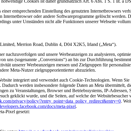
ht notwendige Cookies ist daher grundsätzlich Art. 6 Abs. 1 S. 1 lit.
s einer entsprechenden Einstellung des genutzten Internetbrowsers ve
en Internetbrowser oder andere Softwareprogramme gelöscht werden. Die
erdings unter Umständen nicht alle Funktionen unserer Webseite vollum
 Limited, Merrion Road, Dublin 4, D04 X2K5, Irland („Meta“).
cher nachzuverfolgen und unsere Werbeanzeigen zu analysieren, optimie
e von uns (sogenannte „Conversions“) an bis zur Durchführung bestimm
ktivität unserer Werbeanzeigen messen und Zielgruppen für personalis
ere Meta-Nutzer zielgruppeorientierter abzuzielen.
 Website integriert und verwendet auch Cookie-Technologien. Wenn Sie 
. Dadurch werden insbesondere folgende Daten an Meta übermittelt, di
gen zu Veranstaltungen, Browser und Betriebssystems, IP-Adressen, S
such geklickt wurde, und die Seiten, auf welche der Websitebesucher w
k.com/privacy/policy/?entry_point=data_policy_redirect&entry=0
. Wei
/developers.facebook.com/docs/meta-pixel
.
-Pixel gesetzt: