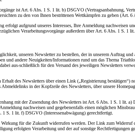
orgänge ist Art. 6 Abs. 1 S. 1 lit. b) DSGVO (Vertragsanbahnung, Vertr
rsichten zu den von Ihnen bestrittenen Wettkämpfen zu geben (Art. 6 
ung erfolgt aufgrund unseres Interesses, Ihre Anmeldung nachweisen un
züglichen Verarbeitungsvorgänge außerdem über Art. 6 Abs. 1 S. 1 lit
hkeit, unseren Newsletter zu bestellen, der in unserem Auftrag und a
rben und andere Neuigkeiten/Informationen rund um das Thema Triat
 dabei aus-schließlich für den Versand des jeweiligen Newsletters ver
 Erhalt des Newsletters über einen Link („Registrierung bestätigen“) 
es Abmeldelinks in der Kopfzeile des Newsletters, über unsere Homepa
hang mit der Zusendung des Newsletters ist Art. 6 Abs. 1 S. 1 lit. 
Ihre Anmeldung nachweisen und gegebenenfalls einen möglichen Missbra
 1 S. 1 lit. f) DSGVO (Interessenabwägung) gerechtfertigt.
 mit Wirkung für die Zukunft widerrufen werden. Der Link zum Widerruf 
ligung erfolgten Verarbeitung und der auf sonstige Rechtfertigungen ge