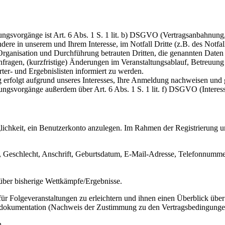
tungsvorgänge ist Art. 6 Abs. 1 S. 1 lit. b) DSGVO (Vertragsanbahnung,
ndere in unserem und Ihrem Interesse, im Notfall Dritte (z.B. des Notfa
 Organisation und Durchführung betrauten Dritten, die genannten Daten
ragen, (kurzfristige) Änderungen im Veranstaltungsablauf, Betreuung 
rter- und Ergebnislisten informiert zu werden.
 erfolgt aufgrund unseres Interesses, Ihre Anmeldung nachweisen und
ungsvorgänge außerdem über Art. 6 Abs. 1 S. 1 lit. f) DSGVO (Interes
ichkeit, ein Benutzerkonto anzulegen. Im Rahmen der Registrierung 
 Geschlecht, Anschrift, Geburtsdatum, E-Mail-Adresse, Telefonnummer
 über bisherige Wettkämpfe/Ergebnisse.
r Folgeveranstaltungen zu erleichtern und ihnen einen Überblick über
dokumentation (Nachweis der Zustimmung zu den Vertragsbedingungen
n.