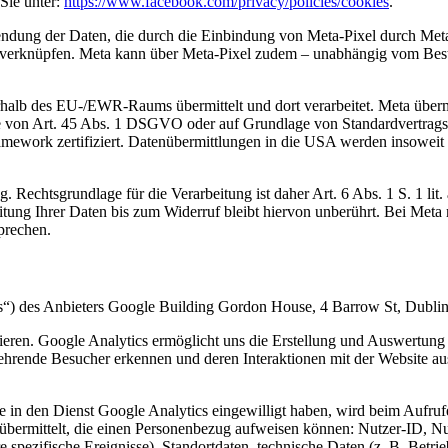
Sie unter:
https://www.facebook.com/privacy/policies/cookies
.
ndung der Daten, die durch die Einbindung von Meta-Pixel durch Meta 
 verknüpfen. Meta kann über Meta-Pixel zudem – unabhängig vom Beste
halb des EU-/EWR-Raums übermittelt und dort verarbeitet. Meta übermi
 von Art. 45 Abs. 1 DSGVO oder auf Grundlage von Standardvertrags
amework zertifiziert. Datenübermittlungen in die USA werden insowe
g. Rechtsgrundlage für die Verarbeitung ist daher Art. 6 Abs. 1 S. 1 l
tung Ihrer Daten bis zum Widerruf bleibt hiervon unberührt. Bei Meta r
prechen.
s“) des Anbieters Google Building Gordon House, 4 Barrow St, Dubli
ieren. Google Analytics ermöglicht uns die Erstellung und Auswertung 
hrende Besucher erkennen und deren Interaktionen mit der Website au
 in den Dienst Google Analytics eingewilligt haben, wird beim Aufru
übermittelt, die einen Personenbezug aufweisen können: Nutzer-ID, Nu
spezifische Ereignisse), Standortdaten, technische Daten (z. B. Betrie