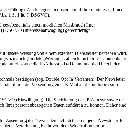
agserfüllung). Auch liegt es in unserem und Ihrem Interesse, Ihnen
Abs. 1 S. 1 lit. f) DSGVO).
d gegebenenfalls einen möglichen Missbrauch Ihrer
. f) DSGVO (Interessenabwägung) gerechtfertigt.
uf unsere Weisung von einem externen Dienstleister betrieben wird.
hlon (wozu auch (Produkt-)Werbung zählen kann). Im Zusammenhang
wendet wird, sowie die IP-Adresse, das Datum und die Uhrzeit der
nochmals bestätigen (sog. Double-Opt-In-Verfahren). Der Newsletter
ge oder durch die Versendung einer E-Mail an die im Impressum
a) DSGVO (Einwilligung). Die Speicherung der IP-Adresse sowie des
uch Ihrer personenbezogenen Daten aufklären zu können. Daher sind
der Zusendung des Newsletters befindet sich in jeder Newsletter-E-
stützten Verarbeitung bleibt von dem Widerruf unberührt.