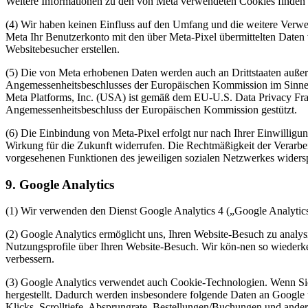
Weitere Informationen zu den von Meta verwendeten Cookies finden 
(4) Wir haben keinen Einfluss auf den Umfang und die weitere Verwe
Meta Ihr Benutzerkonto mit den über Meta-Pixel übermittelten Daten
Websitebesucher erstellen.
(5) Die von Meta erhobenen Daten werden auch an Drittstaaten außer
Angemessenheitsbeschlusses der Europäischen Kommission im Sinne
Meta Platforms, Inc. (USA) ist gemäß dem EU-U.S. Data Privacy Fr
Angemessenheitsbeschluss der Europäischen Kommission gestützt.
(6) Die Einbindung von Meta-Pixel erfolgt nur nach Ihrer Einwilligun
Wirkung für die Zukunft widerrufen. Die Rechtmäßigkeit der Verarbei
vorgesehenen Funktionen des jeweiligen sozialen Netzwerkes widers
9. Google Analytics
(1) Wir verwenden den Dienst Google Analytics 4 („Google Analytic
(2) Google Analytics ermöglicht uns, Ihren Website-Besuch zu analys
Nutzungsprofile über Ihren Website-Besuch. Wir kön-nen so wiederke
verbessern.
(3) Google Analytics verwendet auch Cookie-Technologien. Wenn Sie
hergestellt. Dadurch werden insbesondere folgende Daten an Google 
Klicks, Scrolltiefe, Absprungrate, Bestellungen/Buchungen und andere 