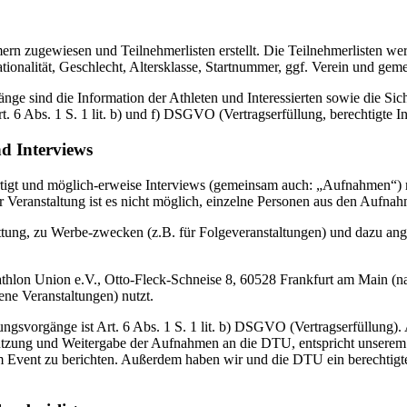
ern zugewiesen und Teilnehmerlisten erstellt. Die Teilnehmerlisten w
ionalität, Geschlecht, Altersklasse, Startnummer, ggf. Verein und gem
nge sind die Information der Athleten und Interessierten sowie die Sic
. 6 Abs. 1 S. 1 lit. b) und f) DSGVO (Vertragserfüllung, berechtigte In
d Interviews
gt und möglich-erweise Interviews (gemeinsam auch: „Aufnahmen“) mit
er Veranstaltung ist es nicht möglich, einzelne Personen aus den Aufn
ung, zu Werbe-zwecken (z.B. für Folgeveranstaltungen) und dazu angef
athlon Union e.V., Otto-Fleck-Schneise 8, 60528 Frankfurt am Main (
ene Veranstaltungen) nutzt.
ngsvorgänge ist Art. 6 Abs. 1 S. 1 lit. b) DSGVO (Vertragserfüllung). A
ng und Weitergabe der Aufnahmen an die DTU, entspricht unserem bere
 Event zu berichten. Außerdem haben wir und die DTU ein berechtigte