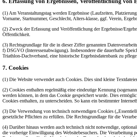
6. Erfassung von Ergebnissen, Veröffentlichung von E
(1) Am Veranstaltungstag werden Ergebnisse (Laufzeiten, Platzierung
Vorname, Startnummer, Geschlecht, Alters-klasse, ggf. Verein, Ergebn
(2) Zweck der Erfassung und Veröffentlichung der Ergebnisse/Ergebnisl
Öffentlichkeit.
(3) Rechtsgrundlage für die in dieser Ziffer genannten Datenverarbeit
f) DSGVO (Interessenabwägung). Insbesondere die dauerhafte Speicher
Triathlon-Dachverband, eine historische Ergebnisdatenbank zu pflege
7. Cookies
(1) Die Website verwendet auch Cookies. Dies sind kleine Textdateie
(2) Cookies enthalten regelmäßig eine eindeutige Kennung (sogenannt
werden können, in dem das Cookie gespeichert wurde. Dies ermöglich
Cookies enthalten, zu unterscheiden. So kann ein bestimmter Internet
(3) Die Verwendung von technisch notwendigen Cookies („Essentielle 
gesetzliche Pflichten zu erfüllen. Die Rechtsgrundlage für die Verarb
(4) Darüber hinaus werden auch technisch nicht notwendige, optiona
die vorherige Einwilligung des Websitebesuchers. Die Verarbeitung 